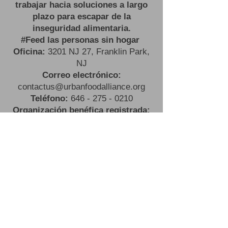
trabajar hacia soluciones a largo
plazo para escapar de la
inseguridad alimentaria.
#
Feed las personas sin hogar
Oficina:
3201 NJ 27, Franklin Park,
NJ
Correo electrónico:
contactus@urbanfoodalliance.org
Teléfono:
646 - 275 - 0210
Organización benéfica registrada:
83-2603443501
(C)(3)
#
Feed las personas sin hogar
Oficina:
3201 NJ 27, Franklin
Park, NJ
Correo electrónico:
contactus@urbanfoodalliance.org
Teléfono:
646 - 275 - 0210
Organización benéfica