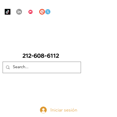
Urban Food Alliance
LLAME Ahora:
(212) 608 6112
(Pregunte por Real
Mandy)
Done ahora
Iniciar sesión