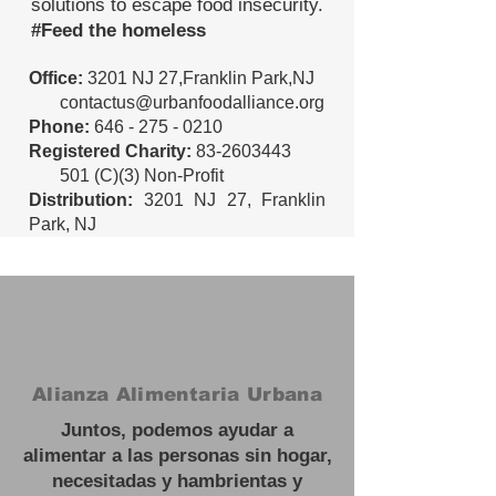
solutions to escape food insecurity.
#Feed the homeless
Office:
3201 NJ 27,Franklin Park,NJ
contactus@urbanfoodalliance.org
Phone:
646 - 275 - 0210
Registered Charity:
83-2603443
501 (C)(3) Non-Profit
Distribution:
3201 NJ 27, Franklin
Park, NJ
Alianza Alimentaria Urbana
Juntos, podemos ayudar a
alimentar a las personas sin hogar,
necesitadas y hambrientas y