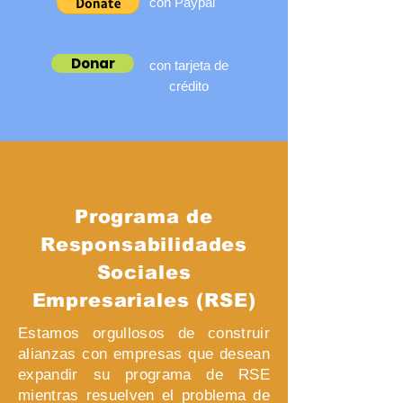
con Paypal
Donar
con tarjeta de
crédito
Programa de
Responsabilidades
Sociales
Empresariales (RSE)
Estamos orgullosos de construir
alianzas con empresas que desean
expandir su programa de RSE
mientras resuelven el problema de