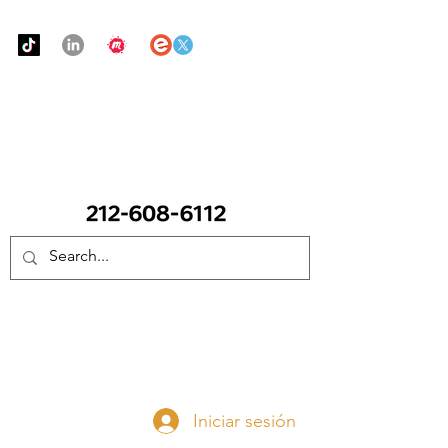
Urban Food Alliance
LLAME Ahora:
(212) 608 6112
(Pregunte por Real
Mandy)
Done ahora
Iniciar sesión