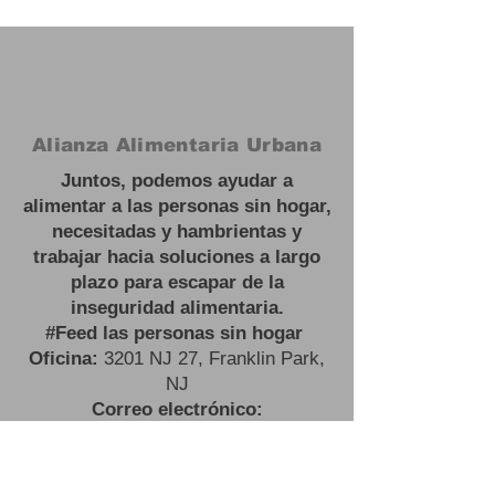
Alianza Alimentaria Urbana
Juntos, podemos ayudar a
alimentar a las personas sin hogar,
necesitadas y hambrientas y
trabajar hacia soluciones a largo
plazo para escapar de la
inseguridad alimentaria.
#
Feed las personas sin hogar
Oficina:
3201 NJ 27, Franklin Park,
NJ
Correo electrónico:
contactus@urbanfoodalliance.org
Teléfono:
646 - 275 - 0210
Organización benéfica registrada: