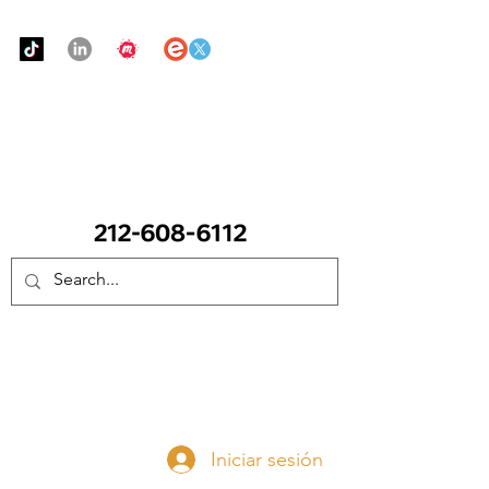
Urban Food Alliance
LLAME Ahora:
(212) 608 6112
(Pregunte por Real
Mandy)
Done ahora
Iniciar sesión