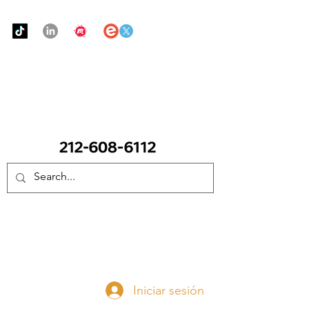
Urban Food Alliance
LLAME Ahora:
(212) 608 6112
(Pregunte por Real
Mandy)
Done ahora
Iniciar sesión