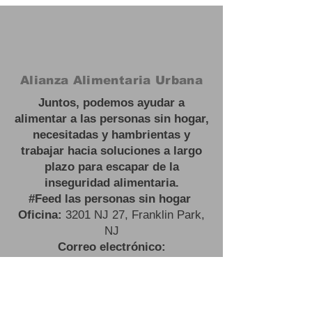
Alianza Alimentaria Urbana
Juntos, podemos ayudar a
alimentar a las personas sin hogar,
necesitadas y hambrientas y
trabajar hacia soluciones a largo
plazo para escapar de la
inseguridad alimentaria.
#
Feed las personas sin hogar
Oficina:
3201 NJ 27, Franklin Park,
NJ
Correo electrónico:
contactus@urbanfoodalliance.org
Teléfono:
646 - 275 - 0210
Organización benéfica registrada:
83-2603443501
(C)(3)