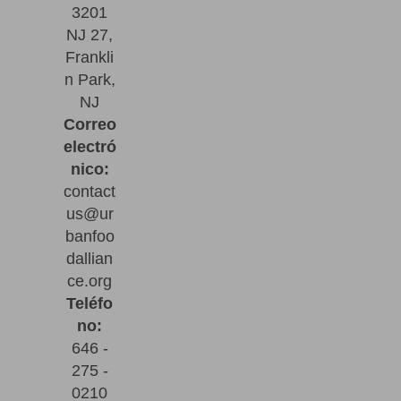
3201
NJ 27,
Frankli
n Park,
NJ
Correo
electró
nico:
contact
us@ur
banfoo
dallian
ce.org
Teléfo
no:
646 -
275 -
0210