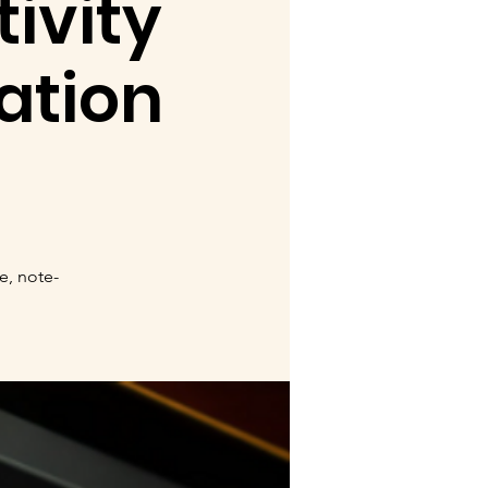
ivity
ation
e, note-