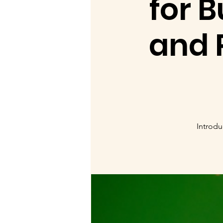
for 
and 
Introdu