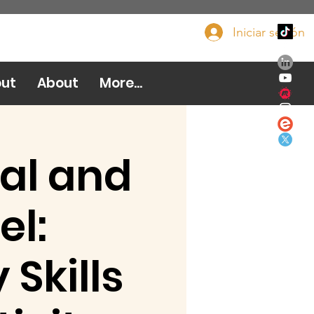
Iniciar sesión
Done ahora
ut
About
More...
al and
el:
Skills