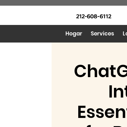
LLAME Ahora: (212) 608 6112
Urban Food Alliance
(Pregunte por Real
Mandy)
Hogar
Services
L
ChatG
In
Essen