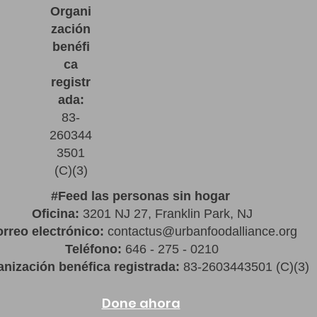
Organi
zación
benéfi
ca
registr
ada:
83-
260344
3501
(C)(3)
#
Feed las personas sin hogar
Oficina:
3201 NJ 27, Franklin Park, NJ
rreo electrónico:
contactus@urbanfoodalliance.org
Teléfono:
646 - 275 - 0210
nización benéfica registrada:
83-2603443501 (C)(3)
Done ahora