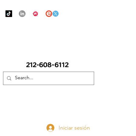
Urban Food Alliance
LLAME Ahora:
(212) 608 6112
(Pregunte por Real
Mandy)
Done ahora
Iniciar sesión