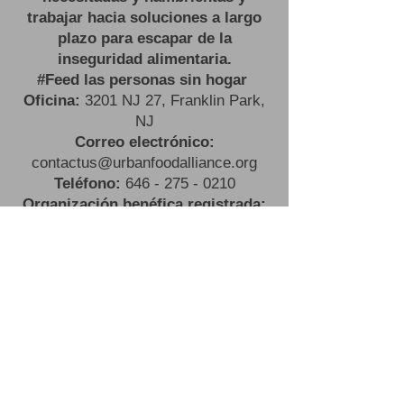
trabajar hacia soluciones a largo
plazo para escapar de la
inseguridad alimentaria.
#
Feed las personas sin hogar
Oficina:
3201 NJ 27, Franklin Park,
NJ
Correo electrónico:
contactus@urbanfoodalliance.org
Teléfono:
646 - 275 - 0210
Organización benéfica registrada:
83-2603443501
(C)(3)
#
Feed las personas sin hogar
Oficina:
3201 NJ 27, Franklin
Park, NJ
Correo electrónico:
contactus@urbanfoodalliance.org
Teléfono:
646 - 275 - 0210
Organización benéfica