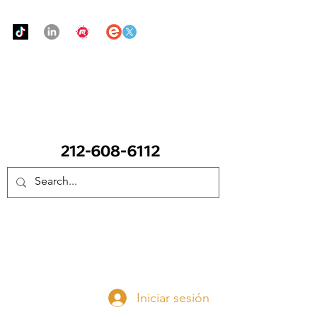
Urban Food Alliance
LLAME Ahora:
(212) 608 6112
(Pregunte por Real
Mandy)
Done ahora
Iniciar sesión