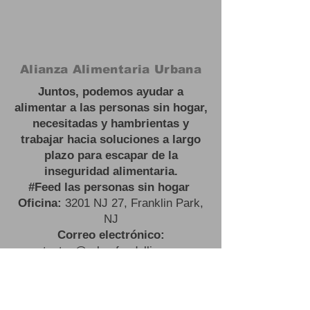
Alianza Alimentaria Urbana
Juntos, podemos ayudar a
alimentar a las personas sin hogar,
necesitadas y hambrientas y
trabajar hacia soluciones a largo
plazo para escapar de la
inseguridad alimentaria.
#
Feed las personas sin hogar
Oficina:
3201 NJ 27, Franklin Park,
NJ
Correo electrónico:
contactus@urbanfoodalliance.org
Teléfono:
646 - 275 - 0210
Organización benéfica registrada:
83-2603443501
(C)(3)